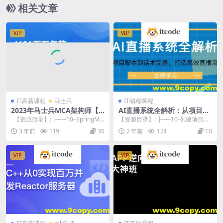
相关文章
VIP
VIP
IT高薪课程
马士兵
IT编程课程
2023年马士兵MCA架构师【V
AI直播系统全解析：从项目脚
IP直播课】
本到话术完善，打造高效直播
【资源目录】: ├──10–SpringMV
【资源目录】: ├──10-创建项目脚
流程
C源码 NO.1964...
本.mp4 6.84M ├──11-完善话...
3 年前
119
30
2 年前
124
10
VIP
VIP