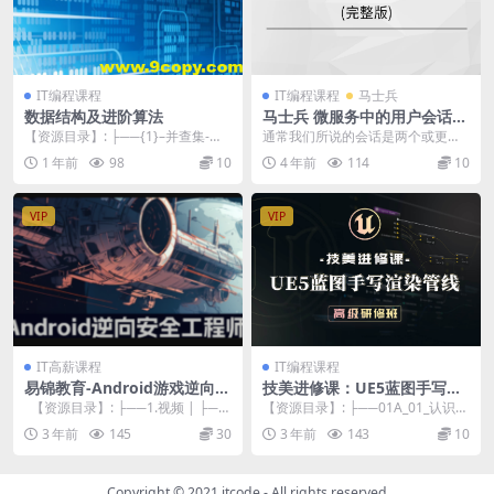
IT编程课程
IT编程课程
马士兵
数据结构及进阶算法
马士兵 微服务中的用户会话管
理 | 完结
【资源目录】: ├──{1}–并查集-树
通常我们所说的会话是两个或更多
的应用 | ├──[1.1]...
个通信设备之间或计算机和用户之
1 年前
98
10
4 年前
114
10
间的半永久性交互式信...
VIP
VIP
IT高薪课程
IT编程课程
易锦教育-Android游戏逆向工
技美进修课：UE5蓝图手写渲
程师系统培训12期
染管线高级研修班
【资源目录】: ├──1.视频 | ├──
【资源目录】: ├──01A_01_认识机
1、Java基础 | |...
械波.mp4 29.84M ├──01...
3 年前
145
30
3 年前
143
10
Copyright © 2021
itcode
- All rights reserved