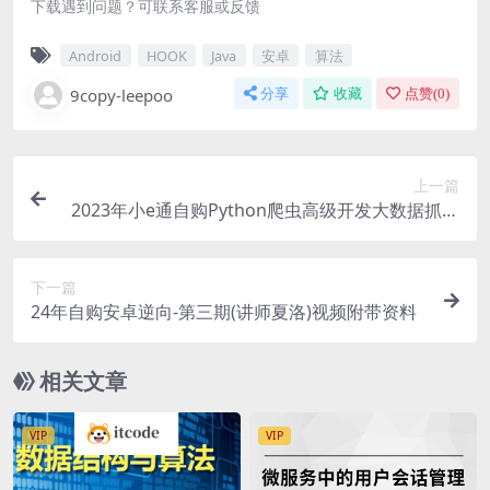
下载遇到问题？可联系客服或反馈
Android
HOOK
Java
安卓
算法
9copy-leepoo
分享
收藏
点赞(
0
)
上一篇
2023年小e通自购Python爬虫高级开发大数据抓取
13期(主讲青椒)视频教程带附件
下一篇
24年自购安卓逆向-第三期(讲师夏洛)视频附带资料
相关文章
VIP
VIP