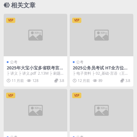
相关文章
VIP
VIP
公考
公考
2025年大宝小宝多省联考言语
2025公务员考试 HT全方位公
新春刷题班
考铭师定制班
├ 讲义 ├ 讲义.pdf 2.13M ├ 刷题八
├ 电子资料 ├ 02_基础-言语（王春
答案.docx 118.3...
雪老师）-03_3片段阅读-第一节主
11 月前
128
3.8
12 月前
89
3.8
旨概...
VIP
VIP