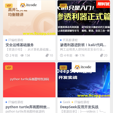
VIP
VIP
IT编程课程
IT高薪课程
安全运维基础服务
渗透利器进阶班！kali/代码审
计/网络安全/web安全/测试/
【资源介绍】： 从计算机基础服务
网工运维类人群转岗至安全行业已
信息安全
入手，讲解网络运维中常用的基本
是刚需，本身运维岗发展到后期就
2 年前
134
10
4 年前
174
20
知识。再从Wind...
是安全运维,而想有更...
VIP
VIP
IT编程课程
Geek
IT编程课程
python turtle库画图特效源
DeepSeek应用开发实战
码
python turtle库画图特效源码
【资源目录】: ├──videos | └──