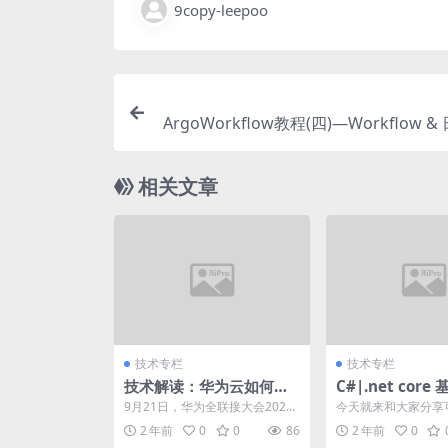
9copy-leepoo
ArgoWorkflow教程(四)—Workflow 
相关文章
技术专栏
技术专栏
技术解读：华为云如何携
C#|.net core
手昇腾、鸿蒙等根生态，
递 vs 引用传递
9月21日，华为全联接大会2024
今天就来和大家分享
助力开发者技术创新
期间，华为云开发者联盟成功举
个问题的根本原因值传
2 年前
0
0
86
2 年前
0
办了“ 华为云携手...
传递。