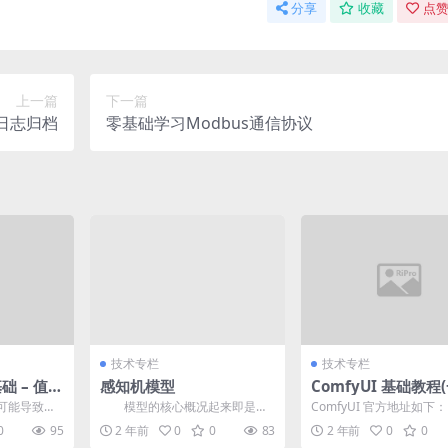
分享
收藏
点赞
上一篇
下一篇
& 日志归档
零基础学习Modbus通信协议
技术专栏
技术专栏
 基础 – 值传
感知机模型
ComfyUI 基础教程(
—— 本地安装部署
可能导致这
模型的核心概况起来即是线
ComfyUI 官方地址如下： 
递 vs 引用
性回归+符号函数映射。对未知数
s://github.com/comfy...
0
95
2 年前
0
0
83
2 年前
0
0
据，先做线性拟合，输出...