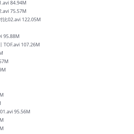
vi 84.94M
vi 75.57M
比02.avi 122.05M
M
95.88M
F.avi 107.26M
1M
57M
9M
1M
M
avi 95.56M
1M
3M