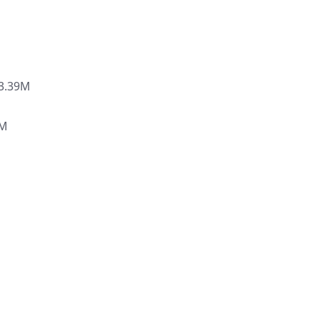
3.39M
7M
M