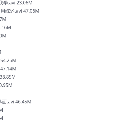
学.avi 23.06M
综述.avi 47.06M
97M
4.16M
60M
M
 54.26M
 47.14M
38.85M
0.95M
avi 46.45M
5M
7M