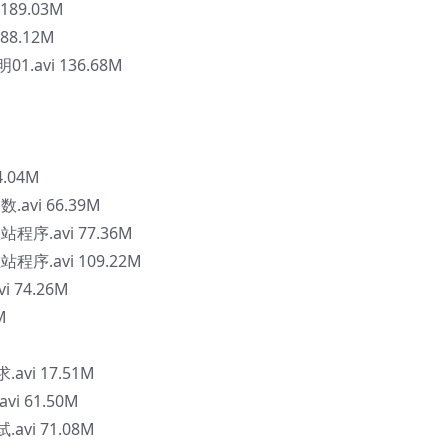
89.03M
8.12M
.avi 136.68M
4.04M
.avi 66.39M
站程序.avi 77.36M
站程序.avi 109.22M
i 74.26M
M
.avi 17.51M
vi 61.50M
.avi 71.08M