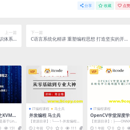
分享
收藏
点赞
上一篇
下一篇
识体系 |
C语言系统化精讲 重塑编程思想 打造坚实的开发
完结
基础 | 完结
VIP
VIP
IT编程课程
马士兵
IT编程课程
之KVM虚
并发编程 马士兵
OpenCV学堂深度
完结
统化学习路线图专题(
基于Linux
【资源目录】: └──1-并发编程 |
【资源目录】: ├──ONNX
3版)
业生产环境
├──1-synchronized底层原...
ME计算机视觉模型部署
0
151
10
2 年前
0
0
111
10
1 年前
0
0
程 | ├...