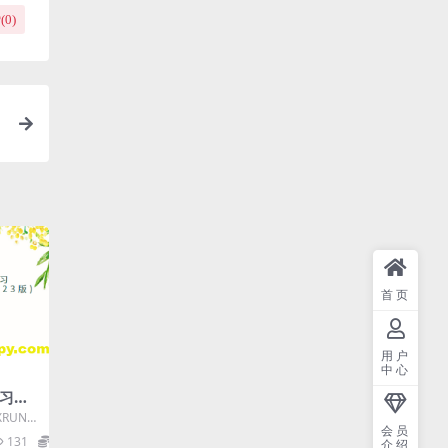
(
0
)
首页
用户
中心
学习系
202
RUNTI
会员
与加速教
131
10
介绍