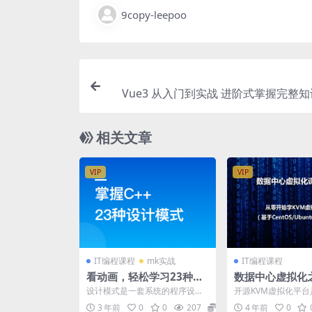
9copy-leepoo
Vue3 从入门到实战 进阶式掌握完整知
相关文章
VIP
VIP
IT编程课程
mk实战
IT编程课程
看动画，轻松学习23种C+
数据中心虚拟化
+设计模式 | 更新完结
拟化基本部署 | 
设计模式是一套系统的程序设计
开源KVM虚拟化平台是
思维和方法，和算法一样，设计
内核的虚拟化，在企
3 年前
0
0
207
15
4 年前
0
程序的思维也是永远不会过...
中使用非常广泛。...