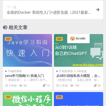
下一篇
全面的Docker 系统性入门+进阶实践（2021最新
版） | 完结
相关文章
VIP
VIP
IT编程课程
IT高薪课程
mk实战
Java学习指南(1) 快速入门
从0到1训练私有大模型 ，企业
急迫需求，抢占市场先机 | 更
〖资源目录〗: ├──课时01.关于本
【资源介绍】： 从核心原理、技术
新至8章
篇.flv 32.23M ├──课时02....
+ PEFT微调大模型+ LangChain构
3 年前
98
10
2 年前
106
30
建...
VIP
VIP