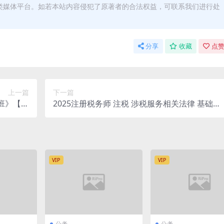
类媒体平台。如若本站内容侵犯了原著者的合法权益，可联系我们进行处
分享
收藏
点赞
上一篇
下一篇
攻班》【曲
2025注册税务师 注税 涉税服务相关法律 基础必
老师】
修课-付湘钧
VIP
VIP
公考
公考