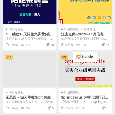
IT编程课程
IT编程课程
软考考证
C++编程15天陪跑集训营(视频
江山老师-2022年11月信息系
课+多对一答疑+题库+测评)
统项目管理师 | 完结
适宜人群：成人 学了一堆课程， 但
信息系统项目管理师，属于计算机
是编程实战水平迟迟无法提升？很
技术与软件（高级）专业技术资
3 年前
111
10
4 年前
144
15
多同学课上了很多...
格。通过本考试的合格人...
VIP
VIP
IT编程课程
IT编程课程
圣思园 – 深入掌握Git与实战
SpringSecurity核心源码剖析
开发 | 完结
+jwt+OAuth
深入掌握Git与实战开发，资源教程
【资源目录】： └──1-SpringSecu
rity | ├──1-和Spri...
5 年前
152
5
2 年前
91
10