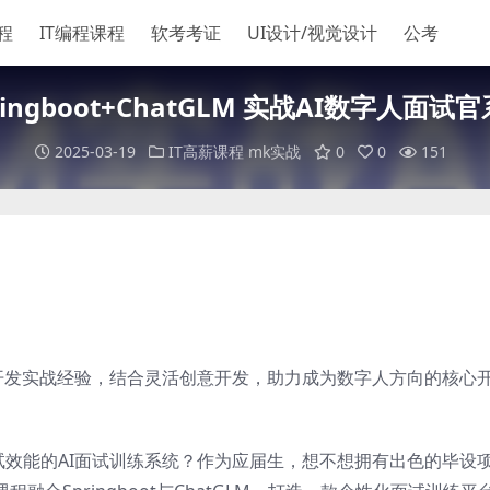
程
IT编程课程
软考考证
UI设计/视觉设计
公考
ringboot+ChatGLM 实战AI数字人面试
2025-03-19
IT高薪课程
mk实战
0
0
151
人开发实战经验，结合灵活创意开发，助力成为数字人方向的核心
试效能的AI面试训练系统？作为应届生，想不想拥有出色的毕设