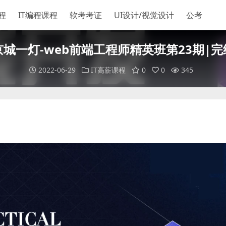
程
IT编程课程
软考考证
UI设计/视觉设计
公考
京城一灯-web前端工程师精英班第23期|完
2022-06-29
IT高薪课程
0
0
345