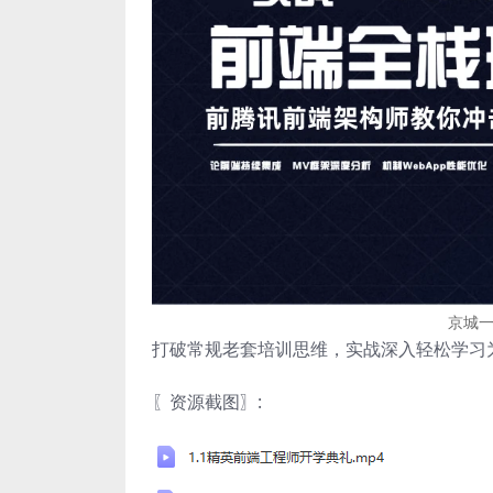
京城一
打破常规老套培训思维，实战深入轻松学习
〖资源截图〗: