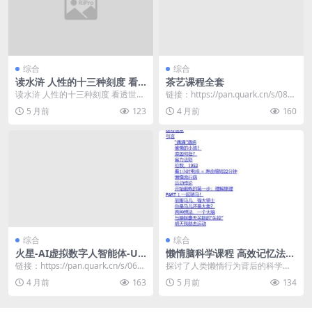
综合
综合
读水浒 人性的十三种刻度 看
茶艺课程全套
透世道人心经典解读
读水浒 人性的十三种刻度 看透世道
链接：https://pan.quark.cn/s/086
人心经典解读 链接：https:...
430d1b01b
5 月前
123
4 月前
160
综合
综合
火星-AI虚拟数字人智能体-UE
懒惰脑科学课程 高效记忆法
5实时语音交互2025
+学习技巧
链接：https://pan.quark.cn/s/06c4
探讨了人类懒惰行为背后的科学原
754abf14
理，并提供了克服懒惰、增加身体
4 月前
163
5 月前
134
活动的建议。 链接：...