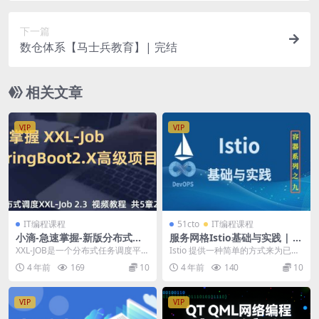
下一篇
数仓体系【马士兵教育】| 完结
相关文章
VIP
VIP
IT编程课程
51cto
IT编程课程
小滴-急速掌握-新版分布式调
服务网格Istio基础与实践 | 完
度XXL-Job-SpringBoot2.X项
结
XXL-JOB是一个分布式任务调度平
Istio 提供一种简单的方式来为已部
目实战
台，其核心设计目标是开发迅速、
署的服务建立网络，该网络具有负
4 年前
169
10
4 年前
140
10
学习简单、轻量...
载均衡、服务...
VIP
VIP