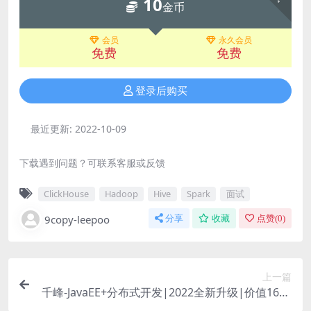
10
金币
会员
永久会员
免费
免费
登录后购买
最近更新:
2022-10-09
下载遇到问题？可联系客服或反馈
ClickHouse
Hadoop
Hive
Spark
面试
9copy-leepoo
分享
收藏
点赞(
0
)
上一篇
千峰-JavaEE+分布式开发|2022全新升级|价值1680
0元|重磅首发|完结