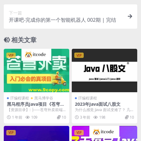
下一篇
开课吧-完成你的第一个智能机器人 002期 | 完结
相关文章
VIP
VIP
IT编程课程
黑马博学谷
IT编程课程
黑马程序员Java项目《苍穹外
2023年Java面试八股文
卖》企业级开发实战[完整版]
【资源目录】: ├──苍穹外卖前端
为什么感觉 Java 面试变难了？ 几年
课程 | ├──PPT | | ├──day0...
前，你只需要简单的ssm框架，就
1 年前
109
10
3 年前
198
10
能轻松找...
VIP
VIP