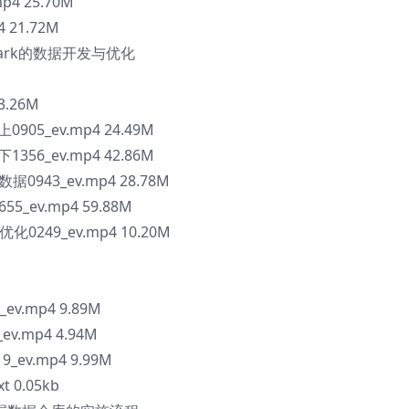
p4 25.70M
 21.72M
ark的数据开发与优化
M
3.26M
05_ev.mp4 24.49M
56_ev.mp4 42.86M
943_ev.mp4 28.78M
_ev.mp4 59.88M
249_ev.mp4 10.20M
M
v.mp4 9.89M
v.mp4 4.94M
ev.mp4 9.99M
 0.05kb