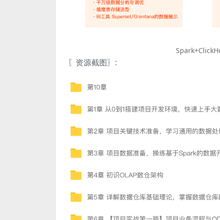
Spark+Cl
〖资源截图〗: