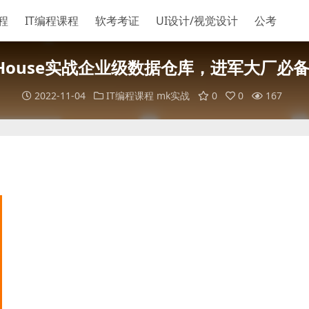
程
IT编程课程
软考考证
UI设计/视觉设计
公考
ickHouse实战企业级数据仓库，进军大厂必备
2022-11-04
IT编程课程
mk实战
0
0
167