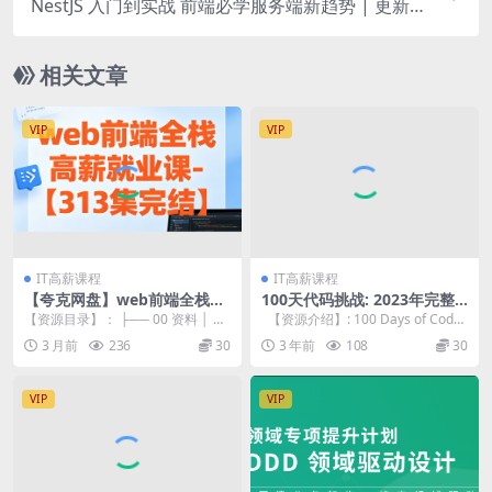
NestJS 入门到实战 前端必学服务端新趋势 | 更新完
结
相关文章
VIP
VIP
IT高薪课程
IT高薪课程
【夸克网盘】web前端全栈高
100天代码挑战: 2023年完整
薪就业课- 大神coderwhy出
的Python专业开发者训练营
【资源目录】： ├── 00 资料 │ ├
【资源介绍】: 100 Days of Code:
品【313集完结】
── 01_阶段一-HTML+CSS ...
The Com...
3 月前
236
30
3 年前
108
30
VIP
VIP