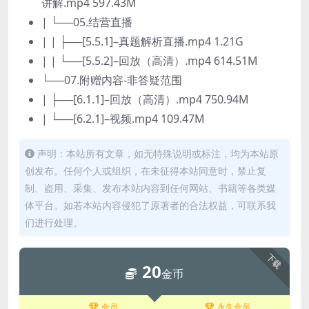
讲解.mp4 597.43M
| └──05.结营直播
| | ├──[5.5.1]–真题解析直播.mp4 1.21G
| | └──[5.5.2]–回放（高清）.mp4 614.51M
└──07.附赠内容-非答疑范围
| ├──[6.1.1]–回放（高清）.mp4 750.94M
| └──[6.2.1]–视频.mp4 109.47M
声明：本站所有文章，如无特殊说明或标注，均为本站原
创发布。任何个人或组织，在未征得本站同意时，禁止复
制、盗用、采集、发布本站内容到任何网站、书籍等各类媒
体平台。如若本站内容侵犯了原著者的合法权益，可联系我
们进行处理。
下载
20
金币
会员
永久会员