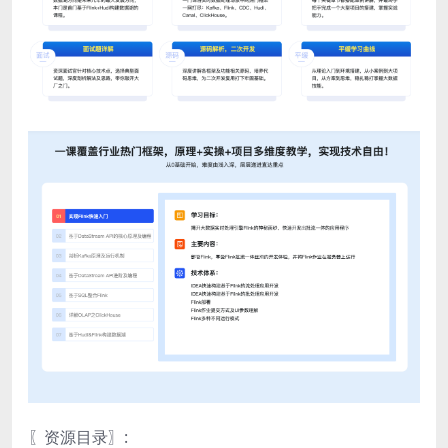
〖资源目录〗: