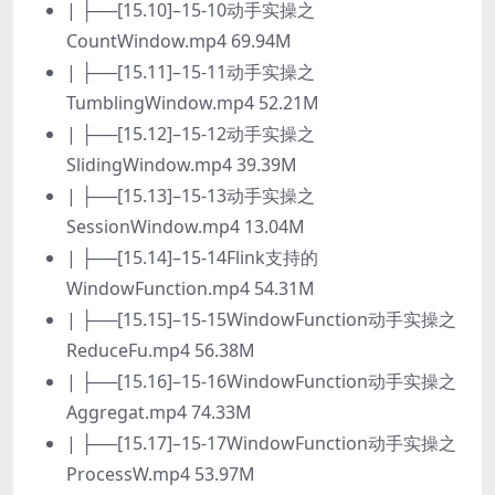
| ├──[15.10]–15-10动手实操之
CountWindow.mp4 69.94M
| ├──[15.11]–15-11动手实操之
TumblingWindow.mp4 52.21M
| ├──[15.12]–15-12动手实操之
SlidingWindow.mp4 39.39M
| ├──[15.13]–15-13动手实操之
SessionWindow.mp4 13.04M
| ├──[15.14]–15-14Flink支持的
WindowFunction.mp4 54.31M
| ├──[15.15]–15-15WindowFunction动手实操之
ReduceFu.mp4 56.38M
| ├──[15.16]–15-16WindowFunction动手实操之
Aggregat.mp4 74.33M
| ├──[15.17]–15-17WindowFunction动手实操之
ProcessW.mp4 53.97M