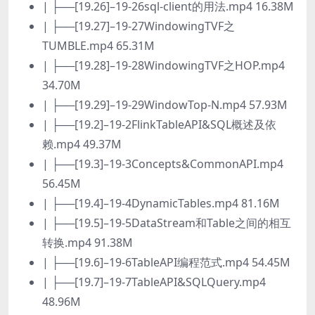
| ├──[19.26]–19-26sql-client的用法.mp4 16.38M
| ├──[19.27]–19-27WindowingTVF之
TUMBLE.mp4 65.31M
| ├──[19.28]–19-28WindowingTVF之HOP.mp4
34.70M
| ├──[19.29]–19-29WindowTop-N.mp4 57.93M
| ├──[19.2]–19-2FlinkTableAPI&SQL概述及依
赖.mp4 49.37M
| ├──[19.3]–19-3Concepts&CommonAPI.mp4
56.45M
| ├──[19.4]–19-4DynamicTables.mp4 81.16M
| ├──[19.5]–19-5DataStream和Table之间的相互
转换.mp4 91.38M
| ├──[19.6]–19-6TableAPI编程范式.mp4 54.45M
| ├──[19.7]–19-7TableAPI&SQLQuery.mp4
48.96M