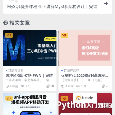
下一篇
MySQL提升课程 全面讲解MySQL架构设计 | 完结
相关文章
VIP
VIP
IT编程课程
IT编程课程
缓冲区溢出-CTF-PWN | 完结
火星时代 2020虚幻4高级程序
开发工程师
主要讲溢出、常见寄存器、汇编知
【资源目录】: ├──01【必修】 含
识、函数调用过程、栈帧、Linux程
目录截图 作业要求 已排序 含资料
4 年前
178
10
3 年前
109
20
序保护、突破、...
（保全）...
VIP
VIP