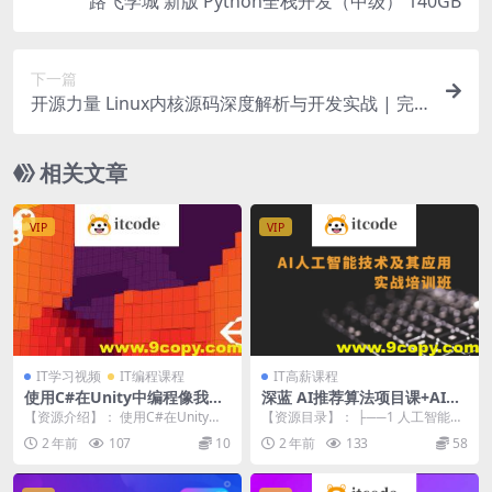
路飞学城 新版 Python全栈开发（中级） 140GB
下一篇
开源力量 Linux内核源码深度解析与开发实战 | 完
结
相关文章
VIP
VIP
IT学习视频
IT编程课程
IT高薪课程
使用C#在Unity中编程像我的
深蓝 AI推荐算法项目课+AI自
世界一样的体素世
然语言处理(NLP)项目课 +AI
【资源介绍】： 使用C#在Unity中
【资源目录】： ├──1 人工智能课
项目课（CV-刘老师）+AI项目
编程像我的世界一样的体素世界|H
程（Python预备） | ├──课时0
2 年前
107
10
2 年前
133
58
课(CV-Mary) 人工智能新版名
ow to...
1：...
企内部培训班