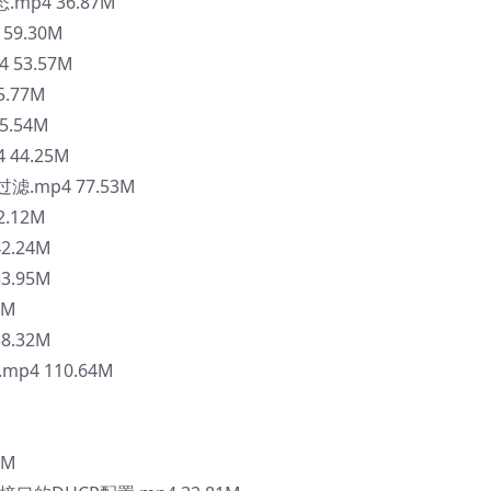
.mp4 36.87M
 59.30M
4 53.57M
5.77M
5.54M
 44.25M
过滤.mp4 77.53M
2.12M
42.24M
33.95M
9M
58.32M
mp4 110.64M
2M