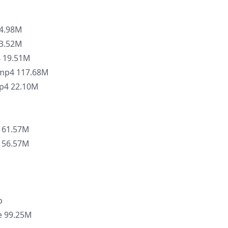
4.98M
3.52M
 19.51M
mp4 117.68M
4 22.10M
 61.57M
 56.57M
b
e 99.25M