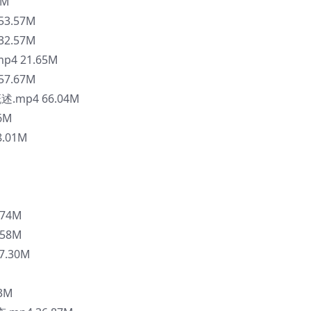
8M
53.57M
32.57M
p4 21.65M
57.67M
述.mp4 66.04M
6M
8.01M
.74M
.58M
7.30M
23M