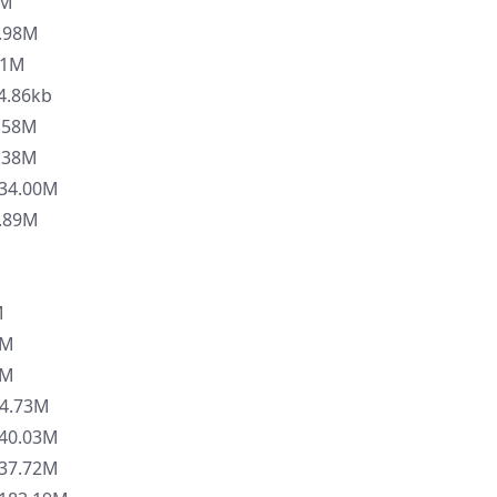
1M
.98M
51M
4.86kb
.58M
.38M
34.00M
.89M
M
3M
9M
4.73M
40.03M
37.72M