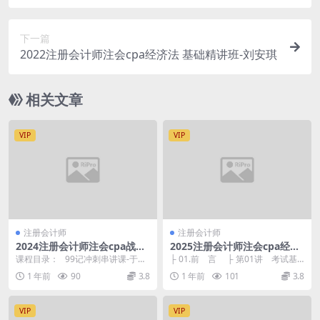
下一篇
2022注册会计师注会cpa经济法 基础精讲班-刘安琪
相关文章
VIP
VIP
注册会计师
注册会计师
2024注册会计师注会cpa战略
2025注册会计师注会cpa经济
99记冲刺串讲课-于竞博
法 基础精讲班-王妍荔
课程目录： 99记冲刺串讲课-于竞
├ 01.前 言 ├ 第01讲 考试基
博： 【14】1-第65记-第71记.mp...
本信息、考试难度分析.mp4 1...
1 年前
90
3.8
1 年前
101
3.8
VIP
VIP