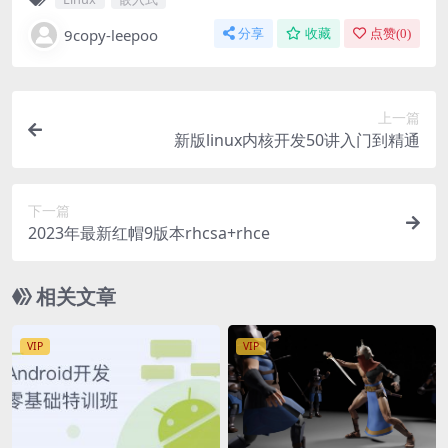
9copy-leepoo
分享
收藏
点赞(
0
)
上一篇
新版linux内核开发50讲入门到精通
下一篇
2023年最新红帽9版本rhcsa+rhce
相关文章
VIP
VIP