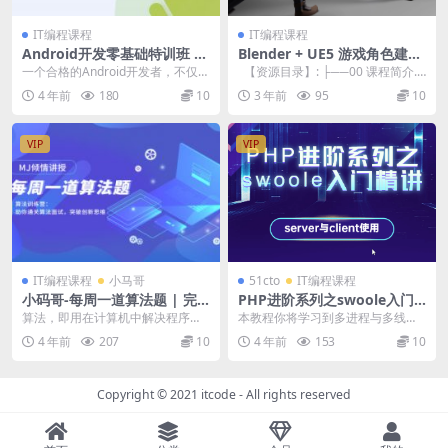
IT编程课程
IT编程课程
Android开发零基础特训班 |
Blender + UE5 游戏角色建模
完结
材质绑定动画全流程
一个合格的Android开发者，不仅需
【资源目录】: ├──00 课程简介.
要对于语言和工具足够的熟练，更
mkv 30.06M ├──...
4 年前
180
10
3 年前
95
10
需要具备工程...
VIP
VIP
IT编程课程
小马哥
51cto
IT编程课程
小码哥-每周一道算法题 | 完
PHP进阶系列之swoole入门
结
精讲 | 完结
算法，即用在计算机中解决程序设
本教程你将学习到多进程与多线程s
计问题的方法。通俗点说，就是计
erver的使用，client使用数据共享t
4 年前
207
10
4 年前
153
10
算机解题的过程。有一...
ab...
Copyright © 2021
itcode
- All rights reserved