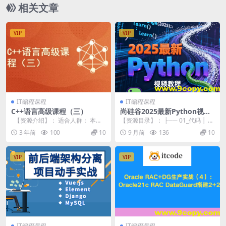
相关文章
VIP
VIP
IT编程课程
IT编程课程
C++语言高级课程（三）
尚硅谷2025最新Python视频
教程(禹神主讲) 配套资料
【资源介绍】： 适合人群： 本课
【资源目录】： ├── 01_代码 │ ├
程需要学习者对C++开发有比较好
── code.zip ├── 04_...
3 年前
100
10
9 月前
136
10
的...
VIP
VIP
IT编程课程
IT编程课程