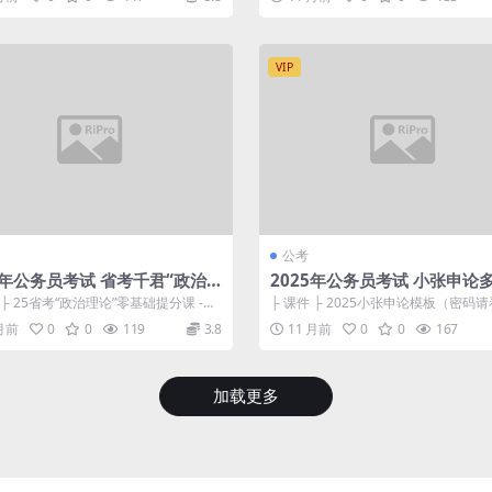
VIP
公考
5年公务员考试 省考千君“政治
2025年公务员考试 小张申论
”零基础提分课
考刷题冲刺班
 ├ 25省考“政治理论”零基础提分课 -讲
├ 课件 ├ 2025小张申论模板（密码
刷题】.pdf 8...
节课） ├ 标题开头结尾分论点模...
 月前
0
0
119
3.8
11 月前
0
0
167
加载更多