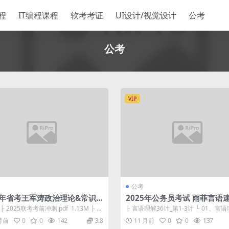
程
IT编程课程
软考考证
UI设计/视觉设计
公考
公考
VIP
公考
25年省考王军涛政治理论&常识
2025年公务员考试 雨菲言语速
考前冲刺抢分班
计
├ 2025联考考前冲刺.pdf 1.13M ├ 2
├ 言语理解36计_第1-3计 └ 01、言语
津市考常...
计_第1-3计.mp4 ...
 月前
0
0
142
3.8
11 月前
0
0
137