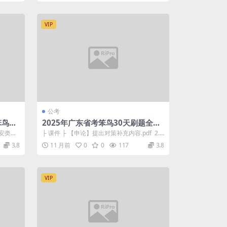
VIP
公考
笨鸟公
2025年广东省考笨鸟30天刷题全家
桶
公安类申
├ 课件 ├ 【申论】提出对策补充内容.pdf 2.4
7M ├ 逻辑判断和图形...
3.8
11 月前
0
0
117
3.8
VIP