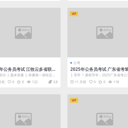
VIP
公考
25年公务员考试 江牧云多省联考
2025年公务员考试 广东省考
10申论刷题冲分课
安申论全家桶
部分 ├ 题本答案 ├ 录播第一讲给定资
├ 导学 └ 课程导学 – 2025广东省考
pdf 173.75...
论全家桶.mp4...
 月前
0
0
122
3.8
11 月前
0
0
118
VIP