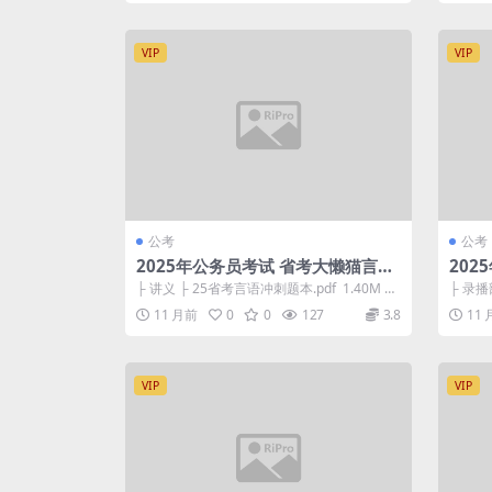
VIP
VIP
公考
公考
2025年公务员考试 省考大懒猫言语
20
理解精品冲刺课
15+
├ 讲义 ├ 25省考言语冲刺题本.pdf 1.40M └
├ 录播
参考答案.pdf ...
料修订版.
11 月前
0
0
127
3.8
11
VIP
VIP