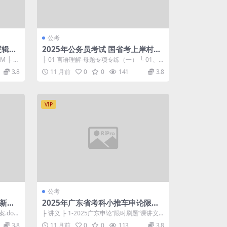
公考
逻辑填
2025年公务员考试 国省考上岸村雨
菲言语母题研究课
M ├ 0
├ 01 言语理解-母题专项专练（一） └ 01、0
1 言语理解-母题专项专练（...
3.8
11 月前
0
0
141
3.8
VIP
公考
语新春
2025年广东省考科小推车申论限时
刷题营
案.doc
├ 讲义 ├ 1-2025广东申论“限时刷题”课讲义.p
df 2.10M └ ...
3.8
11 月前
0
0
113
3.8