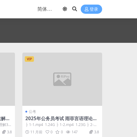
登录
VIP
公考
解36
2025年公务员考试 雨菲言语理论课-
精读思维九讲
理解36
├ 1-1.mp4 1.24G ├ 1-2.mp4 1.23G ├ 2-
1....
3.8
11 月前
0
0
147
3.8