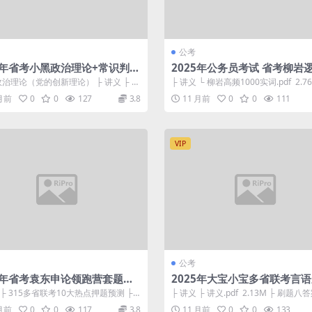
公考
25年省考小黑政治理论+常识判断
2025年公务员考试 省考柳岩
班
空高频实词1000题
-政治理论（党的创新理论） ├ 讲义 ├ 党
├ 讲义 └ 柳岩高频1000实词.pdf 2.76
论金卷.pdf 6...
1讲.mp4 ...
 月前
0
0
127
3.8
11 月前
0
0
111
VIP
公考
25年省考袁东申论领跑营套题实
2025年大宝小宝多省联考言
刷题班
 ├ 315多省联考10大热点押题预测 ├
├ 讲义 ├ 讲义.pdf 2.13M ├ 刷题八答
服务(省市县乡类岗位...
x 118.3...
 月前
0
0
117
3.8
11 月前
0
0
133