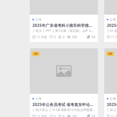
公考
公考
2025年广东省考科小推车科学推理
20
刷题
冲刺
├ 讲义 ├ PPT ├ 第1次课（笔记版）.pdf 4.75
├ 01
M ├ 第2次课...
的创新理
11 月前
0
0
200
3.8
11
VIP
VIP
公考
公考
2025年公务员考试 省考袁东申论领
20
跑营大作文冲刺班
战班
├ 电子讲义 ├ 315多省联考10大热点押题预
├ 讲义
测 ├ 1.民生服务(省市县乡类...
1.民生
11 月前
0
0
142
3.8
11