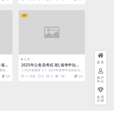
VIP
公考
首页
多省联
2025年公务员考试 老L省考申论系
统课【福建广东海南】
请看第二
├ 2025直播课 ├ 1. 2025年省考申论阅读与
概括（一）_2.mp4 ...
3.8
11 月前
0
0
136
3.8
用户
中心
会员
介绍