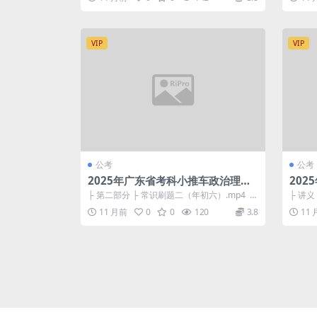
VIP
VIP
公考
公考
2025年广东省考科小推车政治理论
202
+常识通关班
理论
├ 第二部分 ├ 常识刷题二（年初六）.mp4 5
├ 讲义
38.06M ├ 常识刷题一...
义【萝卜
11 月前
0
0
120
3.8
11