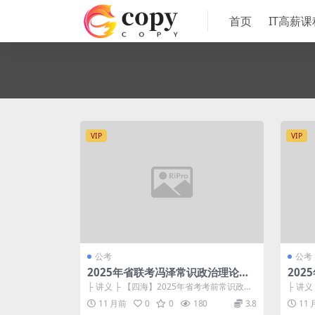
首页
IT高薪课
VIP
VIP
公考
公考
2025年省联考冯泽常识政治理论时
20
政考前冲刺
判断
├ 讲义 ├ 【四海】2025年省考考前常识政治
├ 讲义 
理论冲刺讲义–答案....
025天
11 月前
0
0
180
3.8
11