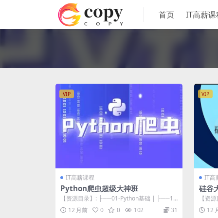
首页
IT高薪课
VIP
VIP
IT高薪课程
IT
Python爬虫超级大神班
硅谷大
【资源目录】: ├──01-Python基础 | ├──1.
【资源
1 python基础...
ython
12 月前
0
0
102
31
12