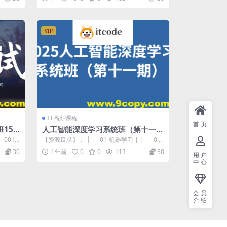
VIP
IT高薪课程
首页
15
人工智能深度学习系统班（第十一
期）
001.
【资源目录】： ├──01-机器学习 | ├──01-
第一模块：Python快速...
30
1 年前
0
0
113
58
用户
中心
会员
介绍