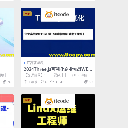
VIP
IT高薪课程
2024Three.js可视化企业实战WEB
GL课-50章(源码+素材+课件）
放】 |
【资源目录】: ├──视频 | ├──{10}–详解光
线投射与物体交...
30
1 年前
0
0
111
30
VIP