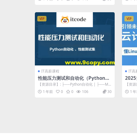
VIP
VIP
IT高薪课程
IT
性能压力测试和自动化（Python自
20
动化 、性能测试集）
16
【资源目录】: ├──Python自动化 | ├──Mo
【资源目
ck工具学习视频 | |...
计算学院2
1 年前
0
0
106
30
1 