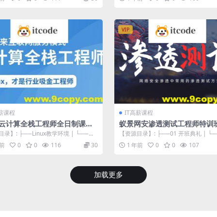
VIP
高薪课程
IT高薪课程
25云计算全栈工程师全日制课程V
蚁景网安渗透测试工程师特训班
期
录】: ├──Linux教学环境 | └──云
【资源目录】: ├──01 开班典礼 | └──
024 | | ...
渗透测试开班典礼.mp4...
年前
0
0
116
30
1 年前
0
0
107
加载更多