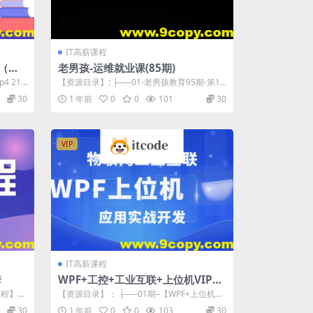
IT高薪课程
（压
老男孩-运维就业课(85期)
4 21
【资源目录】: ├──01-老男孩教育95期-第1
阶段-基础建设-fundeme...
30
1 年前
0
0
101
30
VIP
IT高薪课程
套
WPF+工控+工业互联+上位机VIP第
1-3期+最新
程】L1
【资源目录】： ├──01期–【WPF+上位机
+工业互联高薪VIP第...
30
1 年前
0
0
103
30