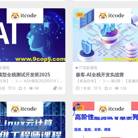
VIP
高薪课程
IT高薪课程
模型全栈测试开发班2025
极客-AI全栈开发实战营
录】： ├── AI大模型20250316 │
【资源目录】： ├──第0章：【直播回
月30日 │ ...
├──0-1 开营直播5.27....
 月前
0
0
98
30
1 年前
0
0
126
VIP