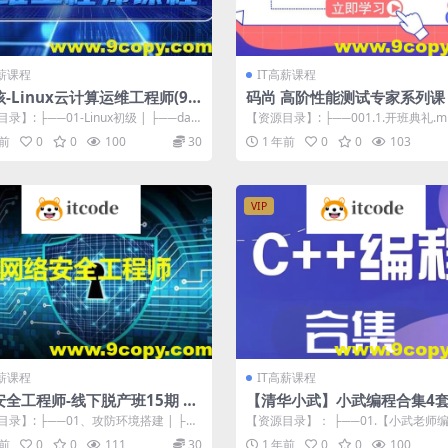
高薪课程
IT高薪课程
-Linux云计算运维工程师(92
码尚 高阶性能测试专家系列课
测，监控，分析，调优）
录】: ├──01-Linux初级 | ├──day
【资源目录】: ├──001.1.开班典礼.mp
孩92期-...
3.82M ├──002...
年前
0
0
100
30
1 年前
0
0
103
VIP
高薪课程
IT高薪课程
全工程师-线下脱产班15期 –
【清华小武】小武编程合集4
码课件
录】: ├──01、攻防环境搭建 | ├─
【资源目录】： ├──01.【小武老师编
4 153.49M...
+L2-C++编程-零基础班【源...
年前
0
0
111
30
1 年前
0
0
100