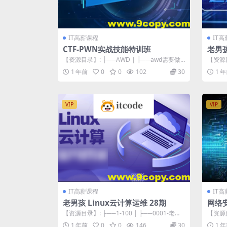
IT高薪课程
IT
CTF-PWN实战技能特训班
老男孩
期)
【资源目录】: ├──AWD | ├──awd需要做
【资源目
的工作.mp4 489.88...
01-老男
1 年前
0
0
102
30
1 
VIP
VIP
IT高薪课程
IT
老男孩 Linux云计算运维 28期
网络安
带源
【资源目录】: ├──1-100 | ├──0001-老学
【资源目
员学习方法心得分享说明...
─01.mp
1 年前
0
0
146
30
1 