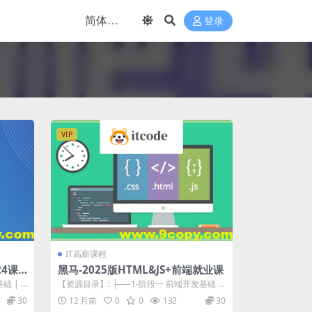
登录
VIP
IT高薪课程
24课
黑马-2025版HTML&JS+前端就业课
础 | ├
【资源目录】: ├──1-阶段一 前端开发基础 |
├──0- vscode编辑...
30
12 月前
0
0
132
30