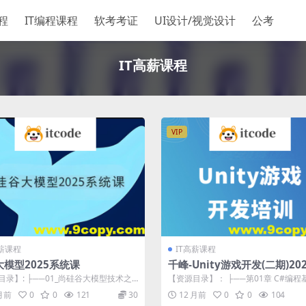
程
IT编程课程
软考考证
UI设计/视觉设计
公考
IT高薪课程
VIP
高薪课程
IT高薪课程
模型2025系统课
千峰-Unity游戏开发(二期)20
程
目录】: ├──01_尚硅谷大模型技术之P
【资源目录】： ├──第01章 C#编程基
基础 | ├──4.视...
──1.1-Hello Un...
 月前
0
0
121
30
12 月前
0
0
104