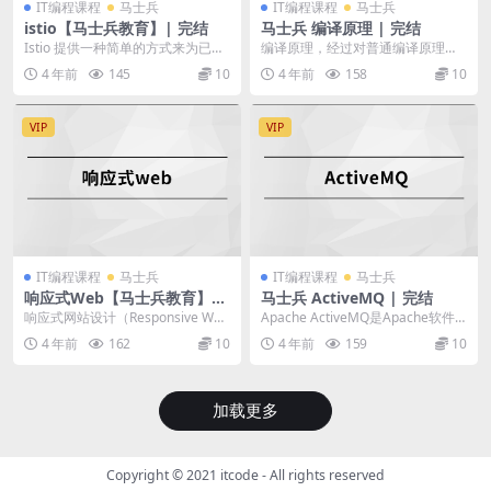
IT编程课程
马士兵
IT编程课程
马士兵
istio【马士兵教育】| 完结
马士兵 编译原理 | 完结
Istio 提供一种简单的方式来为已部
编译原理，经过对普通编译原理分
署的服务建立网络，该网络具有负
析，形成了以词典为核心，结合词
4 年前
145
10
4 年前
158
10
载均衡、服务...
的数据结构完成编译过...
VIP
VIP
IT编程课程
马士兵
IT编程课程
马士兵
响应式Web【马士兵教育】|
马士兵 ActiveMQ | 完结
完结
响应式网站设计（Responsive Web
Apache ActiveMQ是Apache软件
design，RWD）是一种网络页...
基金会所研发的开放源代码消息中
4 年前
162
10
4 年前
159
10
间...
加载更多
Copyright © 2021
itcode
- All rights reserved