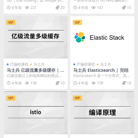
Go（又称 Golang）是 Google 的 R
一步步带你进入 Go Web 编程的世
obert Griesemer...
界，让我们开始探索吧！ 〖资源目
4 年前
221
20
4 年前
167
10
录〗: ├...
VIP
VIP
IT编程课程
马士兵
IT编程课程
马士兵
马士兵 亿级流量多级缓存 | 完
马士兵 Elasticsearch | 完结
结
亿级流量以上的电商网站的商品详
Elasticsearch 是一个分布式、高扩
情页的系统，真实的系统中包含大
展、高实时的搜索与数据分析引
4 年前
158
10
4 年前
159
10
量的业务，十几个人做...
擎。它...
VIP
VIP