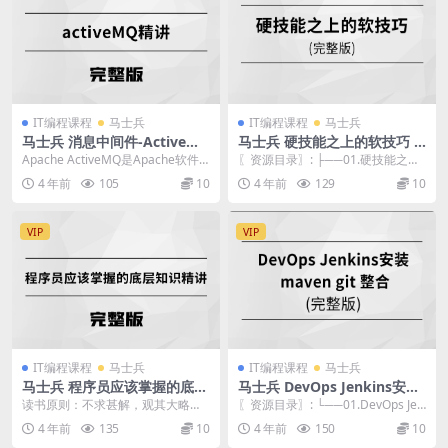
IT编程课程
马士兵
IT编程课程
马士兵
马士兵 消息中间件-ActiveMQ
马士兵 硬技能之上的软技巧 |
| 完结
完结
Apache ActiveMQ是Apache软件
〖资源目录〗: ├──01.硬技能之上
基金会所研发的开放源代码消息中
的软技巧（一）-.mp4 2.18G ├─...
4 年前
105
10
4 年前
129
10
间...
VIP
VIP
IT编程课程
马士兵
IT编程课程
马士兵
马士兵 程序员应该掌握的底层
马士兵 DevOps Jenkins安装
知识精讲 | 完结
Maven Git 整合 | 完结
读书原则：不求甚解，观其大略，
〖资源目录〗: └──01.DevOps Jen
大体读明白，先拿来用，用着用
kins安装 maven git...
4 年前
135
10
4 年前
150
10
着，很多道理你就明白了...