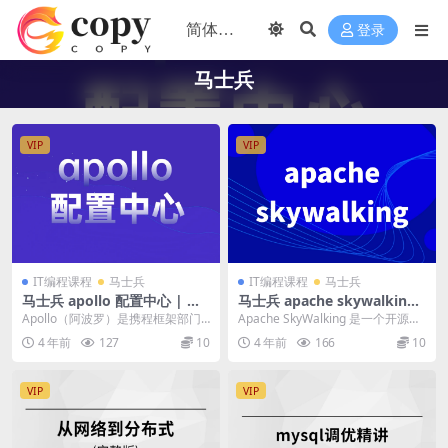
登录
马士兵
VIP
VIP
IT编程课程
马士兵
IT编程课程
马士兵
马士兵 apollo 配置中心 | 完
马士兵 apache skywalking
结
| 完结
Apollo（阿波罗）是携程框架部门
Apache SkyWalking 是一个开源的
研发的分布式配置中心，能够集中
APM 工具，用于监控分布式系...
4 年前
127
10
4 年前
166
10
化管理应用不同...
VIP
VIP