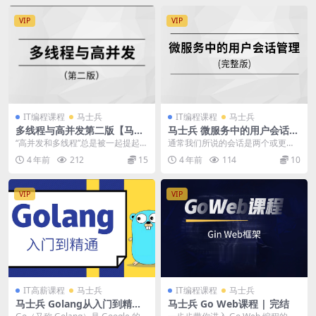
VIP
VIP
IT编程课程
马士兵
IT编程课程
马士兵
多线程与高并发第二版【马士
马士兵 微服务中的用户会话管
兵教育】| 完结
理 | 完结
“高并发和多线程”总是被一起提起，
通常我们所说的会话是两个或更多
给人感觉两者好像相等，实则 高并
个通信设备之间或计算机和用户之
4 年前
212
15
4 年前
114
10
发 ≠ 多线程...
间的半永久性交互式信...
VIP
VIP
IT高薪课程
马士兵
IT编程课程
马士兵
马士兵 Golang从入门到精通
马士兵 Go Web课程 | 完结
| 完结