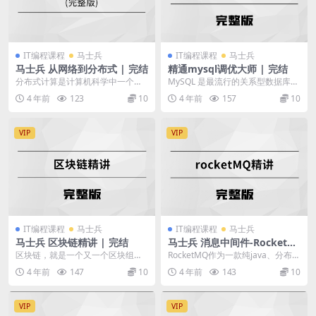
IT编程课程
马士兵
IT编程课程
马士兵
马士兵 从网络到分布式 | 完结
精通mysql调优大师 | 完结
分布式计算是计算机科学中一个研
MySQL 是最流行的关系型数据库管
究方向，它研究如何把一个需要非
理系统，在 WEB 应用方面 MySQL
4 年前
123
10
4 年前
157
10
常巨大的计算能力才能...
是...
VIP
VIP
IT编程课程
马士兵
IT编程课程
马士兵
马士兵 区块链精讲 | 完结
马士兵 消息中间件-RocketM
Q | 完结
区块链，就是一个又一个区块组成
RocketMQ作为一款纯java、分布
的链条。每一个区块中保存了一定
式、队列模型的开源消息中间件，
4 年前
147
10
4 年前
143
10
的信息，它们按照各自...
支持事务消...
VIP
VIP