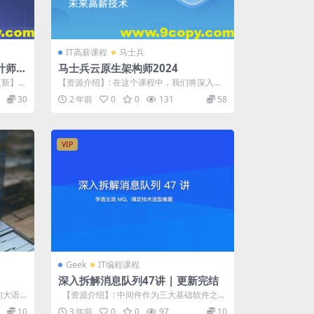
IT高薪课程
马士兵
计师精
马士兵云原生架构师2024
更新】新
【资源介绍】: 在这个课程中，我们将深入了
解云原生架构的核心概念、设计原则和最佳...
30
2 年前
0
0
131
58
VIP
Geek
IT编程课程
深入拆解消息队列47讲 | 更新完结
的大语
【资源介绍】: 中间件作为三大基础软件之
一，消息队列是其重要的组成...
10
3 年前
0
0
97
10