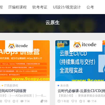
程
IT编程课程
软考考证
UI设计/视觉设计
公考
云原生
VIP
k
IT高薪课程
未分类
间AIOPS训练营
云时代必修课-云原生CI/CD(
成与交付)全流程实战
录】: ├──AIOps训练营 | ├──0.开
【资源介绍】： 更快速掌握企业级高
| | ├──...
化流程与应用部署，深化云原生技术
年前
0
0
114
98
1 年前
0
0
114
助...