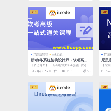
VIP
VIP
IT高薪课程
mk实战
IT
新考纲-系统架构设计师（软考高
尼恩
级） 一站式通关课程
心编
【资源介绍】： 新考纲通关备考指南+软考教
【资源目
辅编委会委员专家全程护航 助你高效备考...
07（持
2 年前
0
0
119
58
2 
VIP
VIP