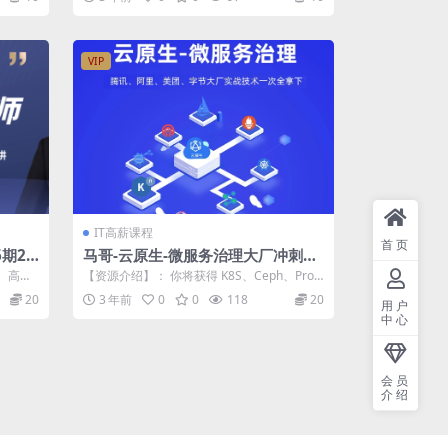
VIP
IT高薪课程
首页
期20
马哥-云原生-微服务治理大厂冲刺班
56期
、高频
【资源介绍】： 你将获得 K8S、Ceph、Pro
标...
methues knative...
20
3 年前
0
0
118
20
用户
中心
会员
介绍