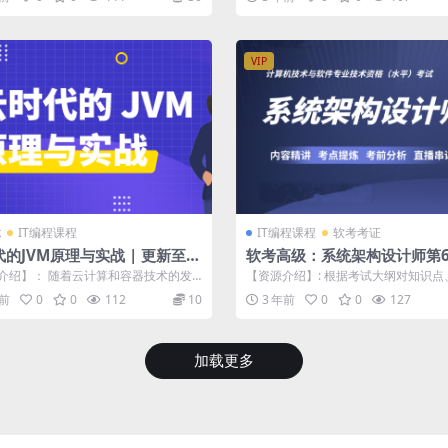
VIP
k
IT编程课程
IT编程课程
软考考证
的JVM原理与实战 | 更新至1
软考高级：系统架构设计师第6
23
介绍】： 随着云计算和容器技术的发
【资源介绍】: 根据考试大纲对知识点
原生应用已成为企业数字化转型的必
考点进行深入讲解，传授答题技巧及判断
年前
0
0
112
10
3 年前
0
0
127
加载更多