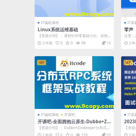
IT编程课程
IT
Linux系统运维基础
零声【
（Go
【资源介绍】： 课程针对零基础小白、在校
注意：
k8s
大学生、想自学学习Linux系统运维的人...
版，介
2 年前
0
0
99
10
2 
VIP
VIP
IT编程课程
开课吧
IT
开课吧-全面拥抱云原生-Dubbo+Zo
2023
okeeper分布式RPC系统框架实战
原生
【资源介绍】： Dubbo+Zookeeper分布式RP
【资源
教程
战课
C系统框架实战教程，课程...
测试、
2 年前
0
0
120
20
2 