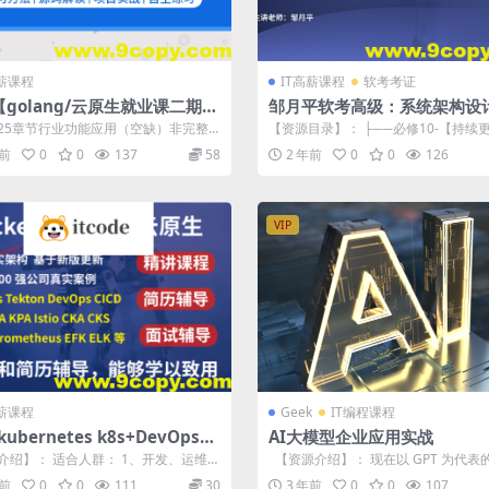
高薪课程
IT高薪课程
软考考证
golang/云原生就业课二期】
邹月平软考高级：系统架构设
语言/分布式/微服务/DevOps/
品班
25章节行业功能应用（空缺）非完整
【资源目录】： ├──必修10-【持续
）
意勿下 注意：25章节行业功能应用...
教材补充内容 | ├──第1章 计...
年前
0
0
137
58
2 年前
0
0
126
VIP
高薪课程
Geek
IT编程课程
kubernetes k8s+DevOps云
AI大模型企业应用实战
全栈技术：基于世界1000强实
介绍】： 适合人群： 1、开发、运维、
【资源介绍】： 现在以 GPT 为代表
程
网工、DBA、架构师、售前、售...
言模型广受关注，许多企...
年前
0
0
111
30
3 年前
0
0
107