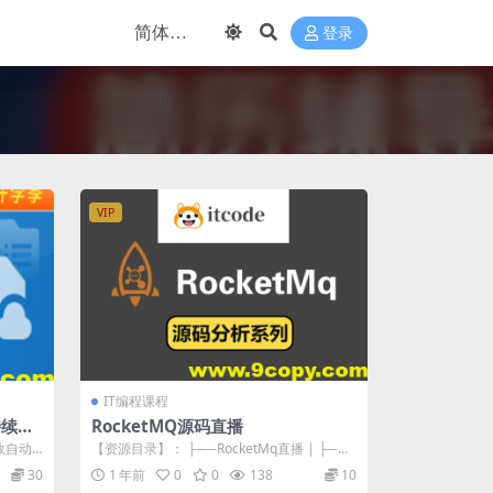
登录
VIP
IT编程课程
持续集
RocketMQ源码直播
效自动
【资源目录】： ├──RocketMq直播 | ├──2
实践，
021云溪峰会.mp4 ...
30
1 年前
0
0
138
10