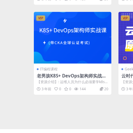
VIP
VIP
IT编程课程
Gee
老男孩K8S+ DevOps架构师实战课
云时代
(带CKA全球认证考试)
5讲
【资源介绍】: 运维⼈员为什么必须要学k8s?
【资源
最近的三年多时间，随着容器技术的...
展，云
3 年前
0
0
144
20
3 
选...