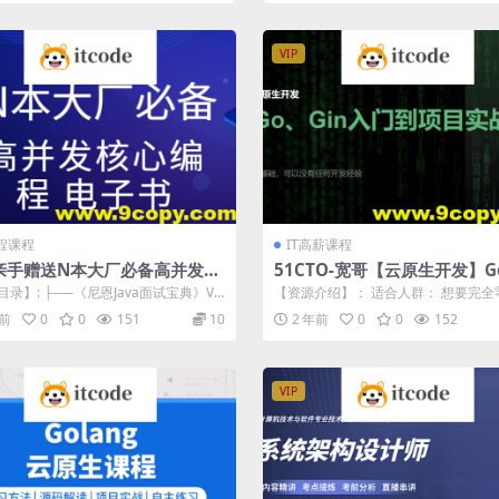
VIP
编程课程
IT高薪课程
亲手赠送N本大厂必备高并发核
51CTO-宽哥【云原生开发】G
程 电子书
n入门到脚手架项目实战
录】: ├──《尼恩Java面试宝典》V1
【资源介绍】： 适合人群： 想要完全
续更新+史上最全） |...
学习云原生开发的，想要开发后台管理系
年前
0
0
151
10
2 年前
0
0
152
VIP