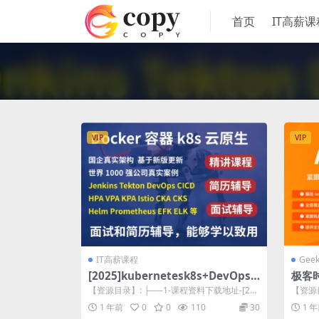
首页
IT高薪课
VIP
VIP
IT高薪课程
Gee
[2025]kubernetesk8s+DevOps
极客时
云原生全栈技术基于世界1000强实
【资源目录】: ├──1-课程资料下载地址-[202
【资源目
战课程
4]kubernetesk8...
营及直播 
1 年前
0
0
110
30
1 