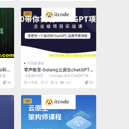
VIP
IT高薪课程
o和Gi
零声教育-Golang云原生chatGPT
项目实战
零基础
【资源介绍】： Golang云原生ChatGPT项目
统...
实战是一门实战课程，该课程从...
30
2 年前
0
0
151
30
VIP