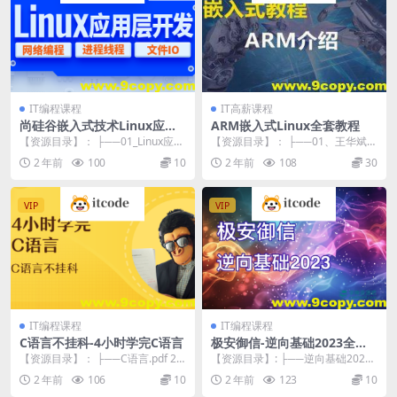
IT编程课程
IT高薪课程
尚硅谷嵌入式技术Linux应用
ARM嵌入式Linux全套教程
层开发视频教程
【资源目录】： ├──01_Linux应用
【资源目录】： ├──01、王华斌—
层编程课程介绍.mp4 35.66M ...
ARM初学者入门与提高视频 | ├──
2 年前
100
10
2 年前
108
30
第八讲...
VIP
VIP
IT编程课程
IT编程课程
C语言不挂科-4小时学完C语言
极安御信-逆向基础2023全部1
63节教程视频+课件
【资源目录】： ├──C语言.pdf 2.5
【资源目录】: ├──逆向基础2023
4M ├──课时1 C语言的基本语句...
全部课件 | ├──漏洞课件 | | ├─...
2 年前
106
10
2 年前
123
10