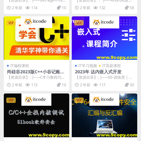
【资源目录】: ├──04.Page-Prote
【资源目录】： ├──Android逆向
ct-断点 | ├──访问断点 ...
教程（代号VIP3） | ├──课件
2 年前
114
10
2 年前
132
58
（教...
VIP
VIP
IT编程课程
IT学习视频
IT高薪课程
尚硅谷2023版C++小谷记账簿
2023年 达内嵌入式开发
项目教程
【资源目录】: ├──C学习教程代码
【资源目录】: ├──00-训练营 | ├
（基础篇）_纯源代码 | ├──03_变
──00-训练营_文件目录.txt 0...
2 年前
113
10
2 年前
117
30
量和...
VIP
VIP