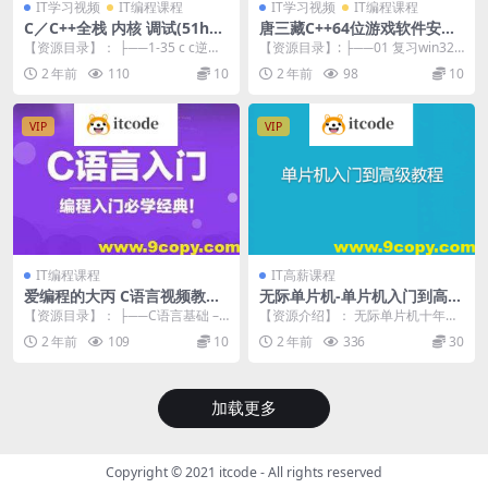
IT学习视频
IT编程课程
IT学习视频
IT编程课程
C／C++全栈 内核 调试(51hoo
唐三藏C++64位游戏软件安全
k软件安全课程)
汇编与反汇编反调试
【资源目录】： ├──1-35 c c逆向
【资源目录】: ├──01 复习win32
基础课 | ├──100_99List...
——查找阳光基址偏移.mp4 547....
2 年前
110
10
2 年前
98
10
VIP
VIP
IT编程课程
IT高薪课程
爱编程的大丙 C语言视频教程
无际单片机-单片机入门到高级
(非常详尽)
教程+22个完整项目案例源码
【资源目录】： ├──C语言基础 –
【资源介绍】： 无际单片机十年经
全面掌握C编程基础 | ├──...
验总结，全套学习资料（含视频、
2 年前
109
10
2 年前
336
30
教案、源码、配套开...
加载更多
Copyright © 2021
itcode
- All rights reserved