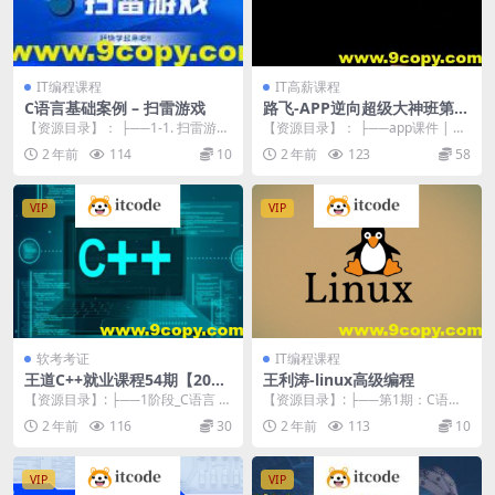
IT编程课程
IT高薪课程
C语言基础案例 – 扫雷游戏
路飞-APP逆向超级大神班第1
0期
【资源目录】： ├──1-1. 扫雷游戏
【资源目录】： ├──app课件 | ├
规则介绍-1080P 高清-AVC.mp...
──day01-开班.zip 693.2...
2 年前
114
10
2 年前
123
58
VIP
VIP
软考考证
IT编程课程
王道C++就业课程54期【2024
王利涛-linux高级编程
最新版】
【资源目录】: ├──1阶段_C语言 |
【资源目录】: ├──第1期：C语言
├──00_词法分析器项目 | | ├...
进阶路线学习指南 | ├──1.1 嵌入
2 年前
116
30
2 年前
113
10
式C...
VIP
VIP