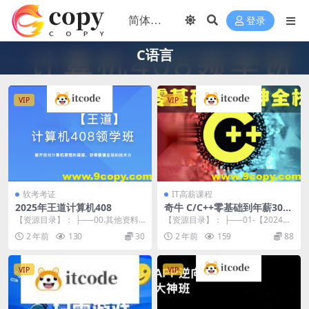
登录
C语言
VIP
VIP
软考考证
IT高薪课程
2025年王道计算机408
奇牛 C/C++零基础到年薪30W
全栈工程师
【资源目录】： ├──00.其他资料
【资源目录】： ├──01-【2024
| ├──2025版王道资料勘误汇总
期】C、C入门：基础语法+项目实
2 年前
130
30
2 年前
159
88
（不断...
战 | ├...
VIP
VIP