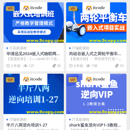
VIP
VIP
IT高薪课程
IT编程课程
华清远见2024嵌入式物联网工
尚硅谷嵌入式之两轮平衡车项
程师
目
【资源目录】: ├──Level 01 C语言
【资源介绍】： 带你亲手打造一辆
| ├──Day01 必备Lin...
自己的两轮平衡车！如果你已经完
2 年前
121
30
2 年前
158
10
成了C语言和32单...
VIP
VIP
IT编程课程
IT高薪课程
半斤八两逆向培训1-27
shark鲨鱼逆向VIP1-3教程合
集