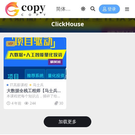
登录
ClickHouse
VIP
IT高薪课程
马士兵
大数据全栈工程师【马士兵教
育】|大数据精英一班|价值15
本课程把每个知识点，揉碎了给大
980元| 完结
家讲的深入浅出， 把复杂的问题，
4 年前
244
30
通过小例子给大家一...
加载更多