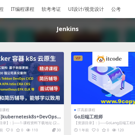
程
IT编程课程
软考考证
UI设计/视觉设计
公考
Jenkins
VIP
高薪课程
IT高薪课程
5]kubernetesk8s+DevOps
Go后端工程师
生全栈技术基于世界1000强实
录】: ├──1-课程资料下载地址-[202
【资源目录】: ├──GoLang后端工程
程
rnetesk8...
言编程入门配套资料 | ├──...
年前
0
0
110
30
1 年前
0
0
120