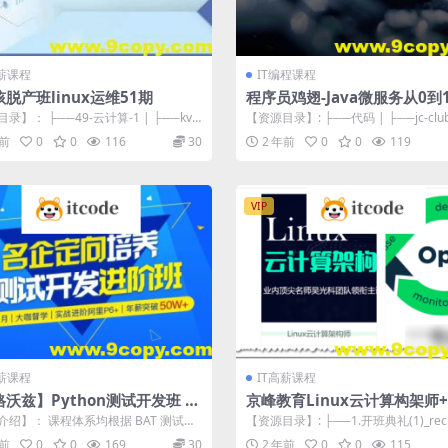
高薪课程
IT编程课程
脱产班linux运维51期
程序员鸡翅-Java微服务从0到
做社区项目实战
录】： ├──49-云计算-1 | ├──kv
【资源目录】: ├──代码 | ├──jc-club-
day1 | |...
zip 7.5...
年前
0
0
116
30
2 年前
0
0
119
VIP
高薪课程
IT高薪课程
沃兹】Python测试开发班 –
京峰教育Linux云计算构架师+
 – 带源码课件
Ops虚拟化班
介绍】： 课程体系均根据 BAT 测试开
【资源目录】: ├──1.开班典礼(1)_rec.f
栈设计，突出「实战进阶」特色...
7.21M ├──...
年前
0
0
169
30
2 年前
0
0
115