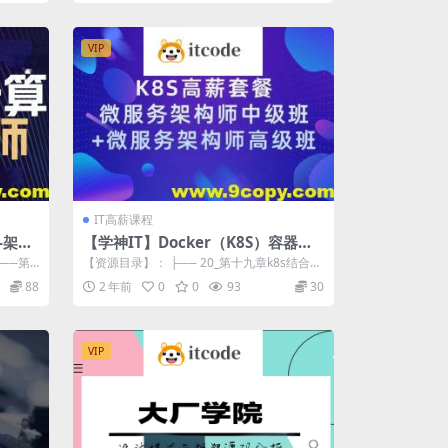
VIP
IT高薪课程
师-架构
【学神IT】Docker（K8S）容器架
构师 – 中级+高级
├──第1
【资源目录】： ├── 20_第十九章k8s结合Pr
ometheus构建企业级监...
88
2 年前
0
0
93
30
VIP