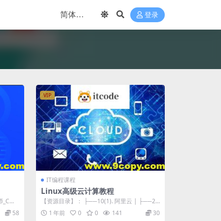
登录
VIP
IT编程课程
Linux高级云计算教程
师_C语
【资源目录】： ├──10(1). 阿里云 | ├──20
231009 第一节 ...
58
1 年前
0
0
141
30