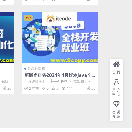
VIP
IT高薪课程
首页
新版尚硅谷2024年4月版本Java全
端工程师线下就业班
，包括
【资源目录】： ├──0 java_SE框架图 | ├─
学员将
─1.Java基础之Ja...
20
2 年前
0
0
111
58
用户
中心
会员
介绍