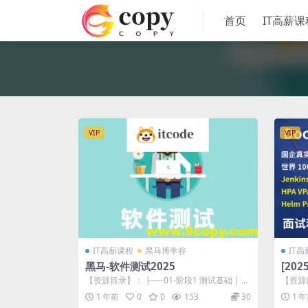
首页
IT高薪课
VIP
VIP
IT高薪课程
黑马博学谷
IT
黑马-软件测试2025
[202
云原
【资源目录】： ├──01-阶段1 测试基础 | ├
【资源目
战课
──01-第一章 测试基础 ...
4]kube
1 年前
0
0
153
30
1 