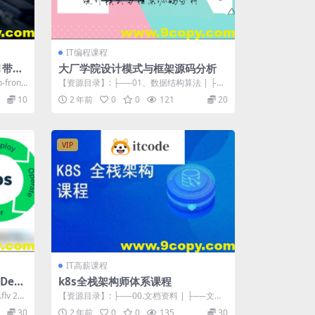
IT编程课程
1带你
大厂学院设计模式与框架源码分析
front.
【资源目录】: ├──01、数据结构算法 | ├─
─代码 | | └──algo...
10
2 年前
0
0
121
20
VIP
IT高薪课程
Dev
k8s全栈架构师体系课程
lv 24
【资源目录】: ├──00.文档资料 | ├──文档
资料 | | ├──00.文...
30
2 年前
0
0
135
30