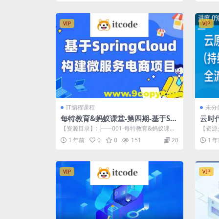
VIP
VIP
IT编程课程
未分
每特教育&蚂蚁课堂-第四期-基于Spr
云时代
ingCloud构建微服务电商项目
成与
【资源目录】: ├──001-每特教育&蚂蚁课堂-
【资源
第四期-基于Sprin...
化流程
1 年前
0
0
151
20
1 
助...
VIP
VIP