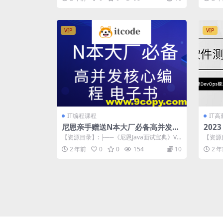
务...
VIP
VIP
IT编程课程
IT
尼恩亲手赠送N本大厂必备高并发核
202
心编程 电子书
【资源目录】: ├──《尼恩Java面试宝典》V1
【资源目
07（持续更新+史上最全） |...
端技术之J
2 年前
0
0
154
10
2 