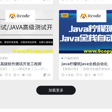
VIP
高薪课程
IT编程课程
3 高级软件测试开发工程师
Java柠檬班Java全栈自动化
录】： ├──测试开发 | ├──21–前
【资源介绍】： 技能与全栈开发知识
Query NO.6...
自动化测试、前端开发和后端开发。
年前
0
0
135
30
2 年前
0
0
117
学...
加载更多