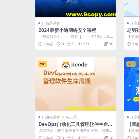
IT高薪课程
IT
2024最新小迪网络安全课程
老男孩
【资源目录】: ├──课件 | ├──第10天：基
【资源目
础入门-HTTP数据包&...
m虚拟化-
2 年前
0
0
151
30
2 
VIP
VIP
IT编程课程
马士兵
IT
DevOps自动化工具管理软件生命周
【霍格
期
12期
课程导读：随着微服务的概念的火热，越来越
【资源
多的公司加入到了微服务的阵营，但是微服
发技术
2 年前
0
0
98
10
2 