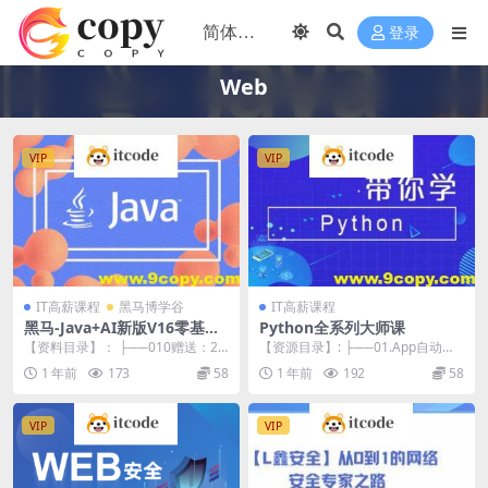
登录
Web
VIP
VIP
IT高薪课程
黑马博学谷
IT高薪课程
黑马-Java+AI新版V16零基础
Python全系列大师课
就业班
【资料目录】： ├──010赠送：20
【资源目录】: ├──01.App自动化
25新版JavaWeb+AI快速入门【独
测试-1527 | ├──章节1-App...
1 年前
173
58
1 年前
192
58
立...
VIP
VIP