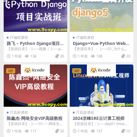
IT编程课程
IT编程课程
路飞 – Python Django项目实
Django+Vue-Python Web全
战班
栈开发
【资源目录】: ├──视频 | ├──par
【资源目录】： ├──01_为什么要
t1 | | ├──01.01 学习...
学习Python Web开发.mp4 25....
1 年前
134
30
1 年前
108
20
VIP
VIP
IT高薪课程
IT高薪课程
陈鑫杰-网络安全VIP高级教程
2024京峰SRE云计算工程师
【资源目录】: ├──01.一.网络安全
【资源目录】: ├──day01-linux起
攻防实战课（陈鑫杰主讲） | ├──
源 | ├──1京峰教育Linux...
1 年前
117
30
1 年前
157
10
01...