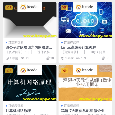
VIP
VIP
IT高薪课程
IT编程课程
谢公子红队培训之内网渗透，
Linux高级云计算教程
视频+课件资料|价值2199
【资源目录】： | ├──课件资料 |
【资源目录】： ├──10(1). 阿里云
| └──课件资料.rar 103.47...
| ├──20231009 第一节 ...
1 年前
113
30
1 年前
139
30
VIP
VIP
IT编程课程
IT编程课程
计算机网络原理
鸡翅-7天教你从0到1做企业应
用框架