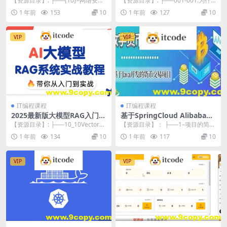
【资源目录】: ├──{10}–网络安全
【资源目录】: ├──001-001.为什
(选修) | ├──[10.1]–网络安...
么要做脚手架？.mp4 15.06M ...
1 年前
153
10
1 年前
127
10
VIP
VIP
IT编程课程
IT编程课程
2025最新版大模型RAG入门到
基于SpringCloud Alibaba微
精通实战教程
服务实战开发《数字货币交易
【资源目录】: ├──10_10VectorSt
【资源目录】： ├──1–项目的简介
平台》资料完整
ore向量存储与检索.mp4 3...
| ├──1-项目的简介.mp4 83.1...
1 年前
134
10
1 年前
117
10
VIP
VIP