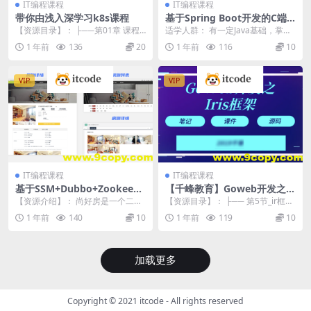
IT编程课程
IT编程课程
带你由浅入深学习k8s课程
基于Spring Boot开发的C端
应用的外卖入门级实战项目
【资源目录】： ├──第01章 课程
适学人群： 有一定Java基础，掌握J
（代码、视频、PPT）完整
简介&&自我介绍 | ├──...
ava web、Mysql、SSM框架的人...
1 年前
136
20
1 年前
116
10
VIP
VIP
IT编程课程
IT编程课程
基于SSM+Dubbo+Zookeepe
【千峰教育】Goweb开发之Ir
r架构实战 《尚好房》二手房
is框架实战
【资源介绍】： 尚好房是一个二手
【资源目录】： ├── 第5节_ir框架
管理平台项目（工具、资料、
房管理服务平台，开放优质资源和
设置操作.mp4 ├── 第9节_项目
1 年前
140
10
1 年前
119
10
视频）完整
线上能力，聚合线上...
文...
加载更多
Copyright © 2021
itcode
- All rights reserved