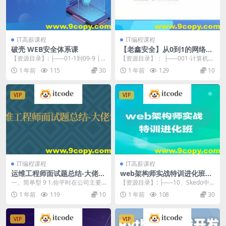
IT高薪课程
IT编程课程
破壳 WEB安全体系课
【老鑫安全】从0到1的网络安
全专家之路 二进制安全和We
【资源目录】: ├──01-1到09-9 |
【资源目录】： ├──001-计算机组
b安全
├──1-1 行业大咖推荐语 ne...
成原理-01.mp4 171.54M ├─...
1 年前
115
30
1 年前
129
10
VIP
VIP
IT编程课程
IT高薪课程
运维工程师面试题总结-大佬笔
web架构师实战特训进化班|
记
价值1万
一、简单型 9 1.你平时在公司主要
【资源目录】: ├──10、Skedo中
做什么？ 9 2.你们原来公司的网站
的Node.js服务 | ├──1、打卡...
1 年前
119
10
1 年前
108
30
架构是怎...
VIP
VIP