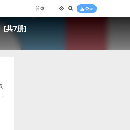
登录
[共7册]
汉
息，