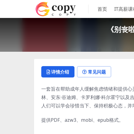
首页
IT高薪课
《别丧啦
详情介绍
常见问题
一套旨在帮助成年人缓解焦虑情绪和提供心
林、安东·谷迪姆、卡罗利娜·科尔霍宁以
人们可以学会珍惜当下、保持积极心态，并
提供
PDF
、
azw3
、
mobi
、
epub
格式。