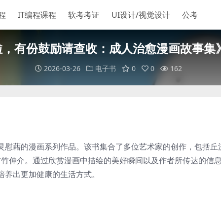
程
IT编程课程
软考考证
UI设计/视觉设计
公考
，有份鼓励请查收：成人治愈漫画故事集》
2026-03-26
电子书
0
0
162
灵慰藉的漫画系列作品。该书集合了多位艺术家的创作，包括丘
及吉竹伸介。通过欣赏漫画中描绘的美好瞬间以及作者所传达的信
培养出更加健康的生活方式。