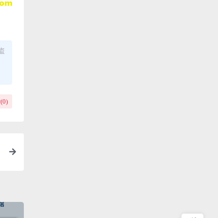
盗
(
0
)