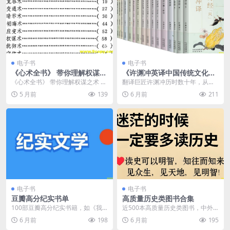
电子书
电子书
《心术全书》 带你理解权谋之
《许渊冲英译中国传统文化经
术 直接长心眼子
典》[百岁版21种26册]
《心术全书》 带你理解权谋之术 直
翻译巨匠许渊冲历时数十年，从浩
接长心眼子 链接：https://pan.qu...
如烟海的中华文化古籍中精选了在
5 月前
139
6 月前
211
中国历史上影响深远的...
电子书
电子书
豆瓣高分纪实书单
高质量历史类图书合集
100部豆瓣高分纪实书籍，如《我
近500本高质量历史类图书，中外
看见的世界》《克拉克森的农场》
兼备、类型丰富、角度新奇，值得
6 月前
198
6 月前
195
《寻路中国》等，包...
历史爱好者阅读，以...