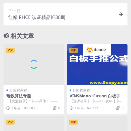
下一篇
红帽 RHCE 认证精品班30期
相关文章
VIP
VIP
IT编程课程
IT编程课程
瑞数算法专题
VINSMono+Fusion 白板手推
公式+源码逐行精讲
【资源目录】: ├──课件 | ├──1
【资源目录】: ├──00-资料 | ├──
4.js 10.76kb ...
VINS课件：第二章-视觉前端.pd...
3 年前
106
10
1 年前
112
30
VIP
VIP