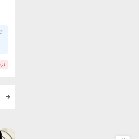
盗
(
0
)