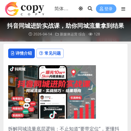
登录
抖音同城进阶实战课，助你同城流量拿到结果
2026-04-14
新媒体运营
综合
128
详情介绍
常见问题
拆解同城流量底层逻辑：不止知道“要带定位”，更懂抖