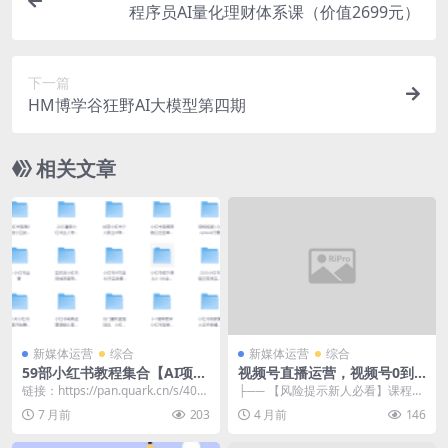
程序员AI量化理财体系课（价值2699元）
下一篇
HM博学谷狂野AI大模型第四期
相关文章
新媒体运营
综合
新媒体运营
综合
59部小红书教程集合【AI项
视频号直播运营，视频号0到1
目、虚拟项目、电商等】
运营实操，让你快速掌握(视频
链接：https://pan.quark.cn/s/409
├── 【风险提示新人必看】课程及
号)核心运营技能
b8afb5c84
时保存，课程容易失效.txt ├── 00
7 月前
203
4 月前
146
1....