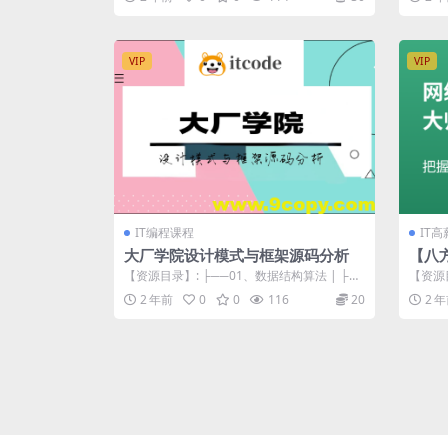
VIP
VIP
IT编程课程
IT
大厂学院设计模式与框架源码分析
【八方
2 –
【资源目录】: ├──01、数据结构算法 | ├─
【资源目
─代码 | | └──algo...
└──无涯
2 年前
0
0
116
20
2 