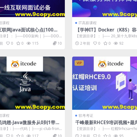
编程课程
IT高薪课程
联网Java面试核心点(100万
【学神IT】Docker（K8S）
构师 – 中级+高级
录】： ├──DDD架构 | ├──DDD
【资源目录】： ├── 20_第十九章k8
领域模型是怎样的？包含哪...
ometheus构建企业级监...
年前
0
0
115
10
2 年前
0
0
92
VIP
编程课程
软考考证
鸡翅-Java微服务从0到1带你
千峰最新RHCE9培训视频+题
区项目实战
试真环境
】: ├──代码 | ├──jc-club-front.
【资源目录】： ├── 红帽9rhcsa+rh
..
│ ├── 红帽9.0版...
年前
0
0
117
10
2 年前
0
0
95