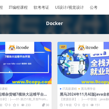
程
IT编程课程
软考考证
UI设计/视觉设计
公考
Docker
VIP
高薪课程
IT高薪课程
黑马博学谷
运维杂货铺7模块大运维平台开
黑马2024年11月AI版Java
-vue-k8s-cicd-服务树-监控
V15课程
录】: ├──01-第251期_开发Promet
【资源目录】： ├──01阶段：java
运维监控平台都有...
| ├──day01-Java...
年前
0
0
233
30
1 年前
0
0
151