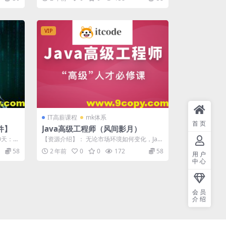
VIP
IT高薪课程
mk体系
首页
件】
Java高级工程师（风间影月）
0天：基
【资源介绍】： 无论市场环境如何变化，Jav
a高级工程师都是各大公司一将难求的核...
58
2 年前
0
0
172
58
用户
中心
会员
介绍