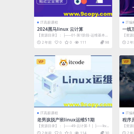
IT高薪课程
IT
2024黑马linux 云计算
一线互
字)
【资源目录】： ├──01-第1阶段-运维基本功
【资源目
| ├──01-第1阶段-运维...
的四层
2 年前
0
0
111
98
2 
VIP
VIP
IT高薪课程
IT
老男孩脱产班linux运维51期
程序员
做社
【资源目录】： ├──49-云计算-1 | ├──kv
【资源目录
m虚拟化-day1 | |...
zip 7.5.
2 年前
0
0
114
30
2 